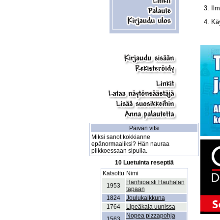
3. Il
4. Kä
Päivän vitsi
Miksi sanot kokkianne
epänormaaliksi? Hän nauraa
pilkkoessaan sipulia.
10 Luetuinta reseptiä
Katsottu
Nimi
Hanhipaisti Hauhalan
1953
tapaan
1824
Joulukalkkuna
1764
Lipeäkala uunissa
Nopea pizzapohja
1563