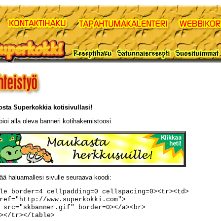
sta Superkokkia kotisivullasi!
pioi alla oleva banneri kotihakemistoosi.
sää haluamallesi sivulle seuraava koodi:
le border=4 cellpadding=0 cellspacing=0><tr><td>
ref="http://www.superkokki.com">
 src="skbanner.gif" border=0></a><br>
></tr></table>