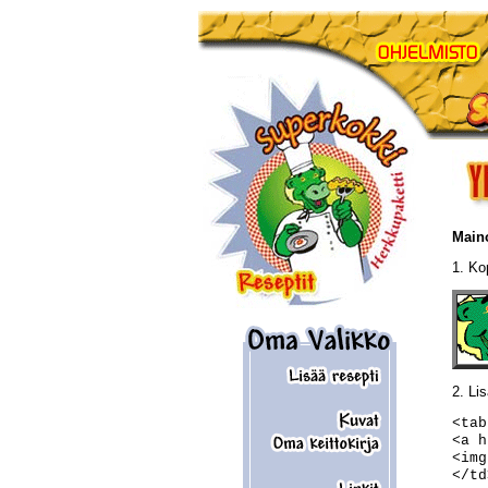
Maino
1. Ko
2. Li
<tab
<a h
<img
</td