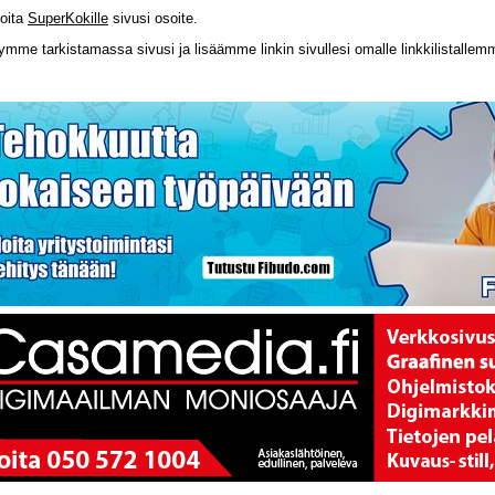
moita
SuperKokille
sivusi osoite.
ymme tarkistamassa sivusi ja lisäämme linkin sivullesi omalle linkkilistallem