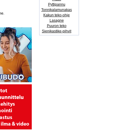
Pyttipannu
Tonnikalamunakas
me.
Kakun teko-ohje
Lasagne
Puuron teko
Sienikastike-pihvit