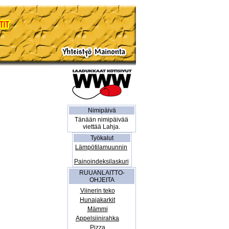
Nimipäivä
Tänään nimipäivää
viettää Lahja.
Työkalut
Lämpötilamuunnin
Painoindeksilaskuri
RUUANLAITTO-
OHJEITA
Viinerin teko
Hunajakarkit
Mämmi
Appelsiinirahka
Pizza