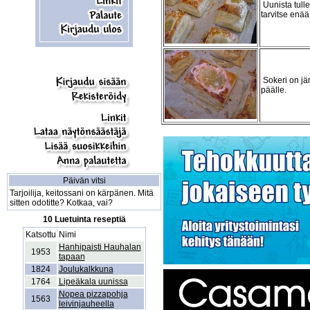
Uunista tullee
tarvitse enää 
Sokeri on jä
päälle.
Päivän vitsi
Tarjoilija, keitossani on kärpänen. Mitä
sitten odotitte? Kotkaa, vai?
10 Luetuinta reseptiä
Katsottu
Nimi
Hanhipaisti Hauhalan
1953
tapaan
1824
Joulukalkkuna
1764
Lipeäkala uunissa
Nopea pizzapohja
1563
leivinjauheella