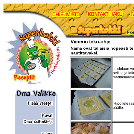
Viinerin teko-ohje
Nämä ovat tällaisia nopeasti te
nautittavaksi.
Ladotaan voi
pellille ja lai
marmelaadia 
Ripottele ra
päälle.