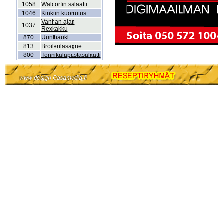
1058
Waldorfin salaatti
1046
Kinkun kuorrutus
Vanhan ajan
1037
Rexkakku
870
Uunihauki
813
Broilerilasagne
800
Tonnikalapastasalaatti