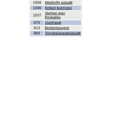
1058
Waldorfin salaatti
1046
Kinkun kuorrutus
Vanhan ajan
1037
Rexkakku
870
Uunihauki
813
Broilerilasagne
800
Tonnikalapastasalaatti