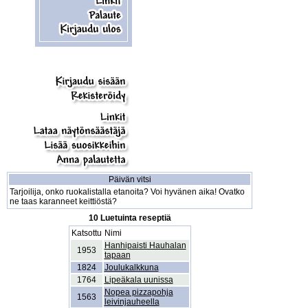
Päivän vitsi
Tarjoilija, onko ruokalistalla etanoita? Voi hyvänen aika! Ovatko
ne taas karanneet keittiöstä?
10 Luetuinta reseptiä
Katsottu
Nimi
Hanhipaisti Hauhalan
1953
tapaan
1824
Joulukalkkuna
1764
Lipeäkala uunissa
Nopea pizzapohja
1563
leivinjauheella